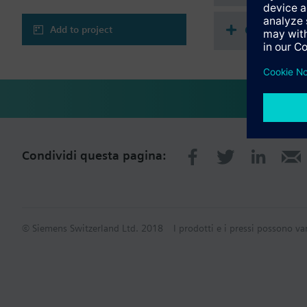
Compatibl
Add to project
Condividi questa pagina:
© Siemens Switzerland Ltd. 2018
I prodotti e i pressi possono va