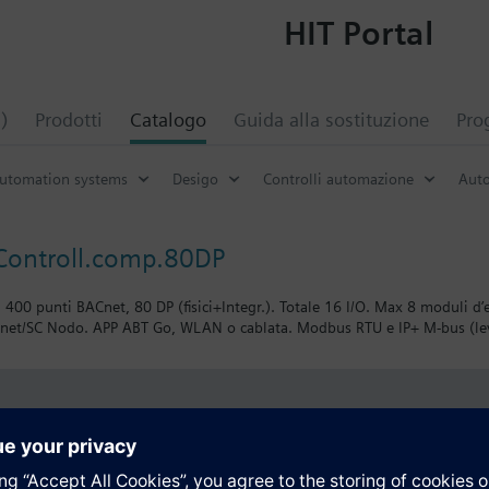
HIT Portal
)
Prodotti
Catalogo
Guida alla sostituzione
Pro
automation systems
Desigo
Controlli automazione
Auto
Controll.comp.80DP
 400 punti BACnet, 80 DP (fisici+Integr.). Totale 16 I/O. Max 8 moduli 
net/SC Nodo. APP ABT Go, WLAN o cablata. Modbus RTU e IP+ M-bus (leve
i
Tecnico