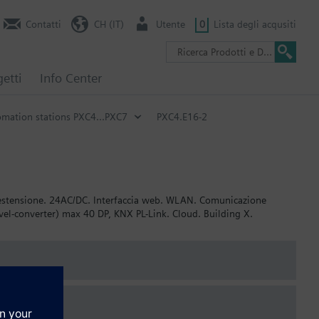
Contatti
CH (IT)
Utente
0
Lista degli acqusiti
getti
Info Center
mation stations PXC4...PXC7
PXC4.E16-2
d’estensione. 24AC/DC. Interfaccia web. WLAN. Comunicazione
l-converter) max 40 DP, KNX PL-Link. Cloud. Building X.