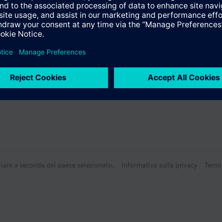
e products
riare a seconda del paese selezionato.
Informativa sulla privacy
Termi