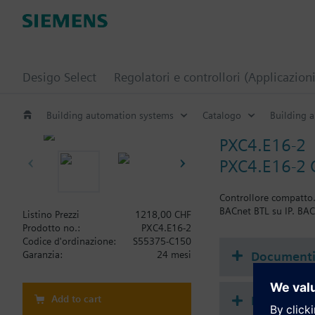
Desigo Select
Regolatori e controllori (Applicazioni
Building automation systems
Catalogo
Building 
PXC4.E16-2
PXC4.E16-2 
Controllore compatto.
BACnet BTL su IP. BAC
Listino Prezzi
1218,00 CHF
Prodotto no.:
PXC4.E16-2
Codice d'ordinazione:
S55375-C150
Document
Garanzia:
24 mesi
Add to cart
Riepilogo 