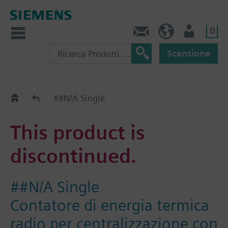
0
Contatti
CH (IT)
Utente
Scansione
Old2New
##N/A Single
This product is
discontinued.
##N/A Single
Contatore di energia termica
radio per centralizzazione con