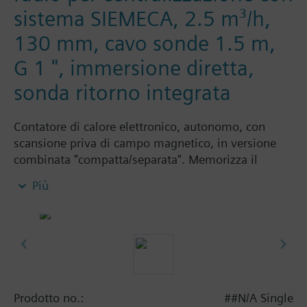
sistema SIEMECA, 2.5 m³/h,
130 mm, cavo sonde 1.5 m,
G 1 ", immersione diretta,
sonda ritorno integrata
Contatore di calore elettronico, autonomo, con
scansione priva di campo magnetico, in versione
combinata "compatta/separata". Memorizza il
valore dei consumi accumulati ad un giorno di
Più
riferimento impostabile. Per il trasferimento dei
dati via M-Bus bisogna ordinare separatamente il
set di collegamento WFZ.MBUSSET.
Il contatore ha tre livelli di visualizzazione che
comprendono i seguenti valori e grandezze:
Consumo accumulato dall'ultimo giorno di
Prodotto no.:
##N/A Single