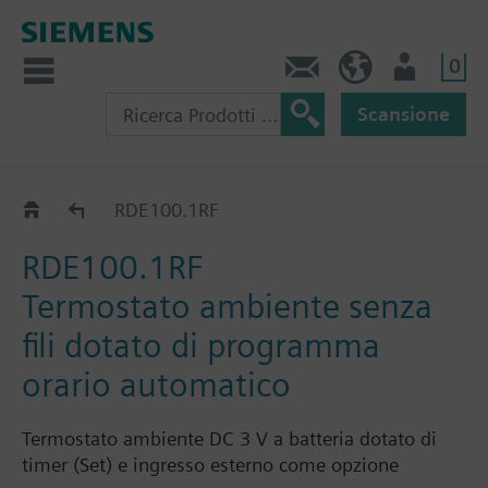
0
Contatti
CH (IT)
Utente
Scansione
RDE100..RF..
RDE100.1RF
RDE100.1RF
Termostato ambiente senza
fili dotato di programma
orario automatico
Termostato ambiente DC 3 V a batteria dotato di
timer (Set) e ingresso esterno come opzione