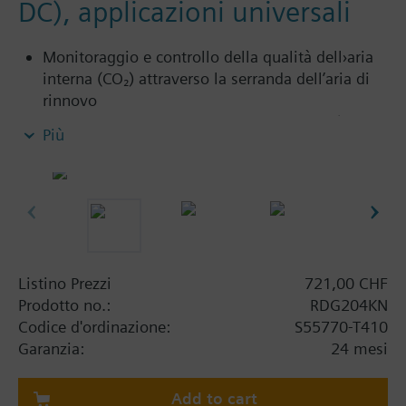
DC), applicazioni universali
Monitoraggio e controllo della qualità dell›aria
interna (CO₂) attraverso la serranda dell’aria di
rinnovo
Visualizzazione del valore di CO₂ in ppm (parti
Più
per milione) o con testo
Per applicazioni con uscite di controllo a 2 punti
(on/off o PWM) o a 3 punti
Per applicazioni con ventilatore a 3 velocità o
DC 0...10 V
Alimentazione AC 230 V o AC 24 V
Listino Prezzi
721,00 CHF
Prodotto no.:
RDG204KN
Applicazione selezionabile:
Codice d'ordinazione:
S55770-T410
Sistema a 2 tubi
Garanzia:
24 mesi
Sistema a 2 tubi con riscaldatore elettrico
Sistema a 2 tubi e radiatore / riscaldamento a
Add to cart
pavimento