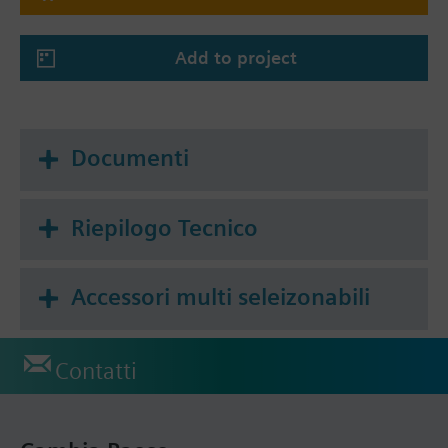
Sistema a 2 tubi / riscaldamento o
raffreddamento a 2 fasi
Add to project
Sistema a 4 tubi
Sistema a 4 tubi con riscaldamento elettrico
Sistema a 4 tubi / 2 stadi di riscaldamento e
raffreddamento (selezionabile anche per
Documenti
raffreddamento a 2 stadi / riscaldamento a 1
stadio o riscaldamento a 2 stadi /
raffreddamento a 1 stadio)
Riepilogo Tecnico
Accessori multi seleizonabili
Contatti