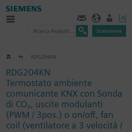
0
Contatti
CH (IT)
Utente
Scansione
RDG2..KN
RDG204KN
RDG204KN
Termostato ambiente
comunicante KNX con Sonda
di CO₂, uscite modulanti
(PWM / 3pos.) o on/off, fan
coil (ventilatore a 3 velocità /