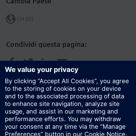
Cambia Paese
CH (IT)
Condividi questa pagina:
© Siemens Switzerland Ltd. 2018
I prodotti e i pressi possono variare a seconda del