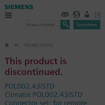
0
Contatti
CH (IT)
Utente
Scansione
Old2New
POL002.43/STD
This product is
discontinued.
POL002.43/STD
Climatix POL002.43/STD
Connector set; for remote