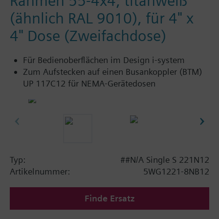
Rahmen 55-4x4, titanweiß
(ähnlich RAL 9010), für 4" x
4" Dose (Zweifachdose)
Für Bedienoberflächen im Design i-system
Zum Aufstecken auf einen Busankoppler (BTM)
UP 117C12 für NEMA-Gerätedosen
Typ:
##N/A Single S 221N12
Artikelnummer:
5WG1221-8NB12
Finde Ersatz