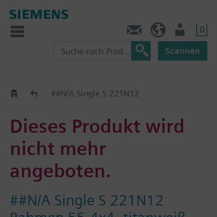
0
Kontakt
CH (de)
Nutzer
Scannen
Old2New
##N/A Single S 221N12
Dieses Produkt wird
nicht mehr
angeboten.
##N/A Single S 221N12