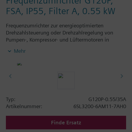
Frequenzumrichter G120P,
FSA, IP55, Filter A, 0.55 kW
Frequenzumrichter zur energieoptimierten
Drehzahlsteuerung oder Drehzahlregelung von
Pumpen-, Kompressor- und Lüftermotoren in
gebäudetechnischen Anwendungen, bestehend aus:
Mehr
Powermodule PM230, ControlUnit CU230P-2 BT mit
Schirmanschlussblech ohne Bedienpanel. Verfügbar
in Schutzart IP20 und IP55.
Zusatz Info
Die Einbautiefe erhöht sich mit BOP-2 bzw. der
Blindabdeckung um 5 mm und mit IOP um 15 mm.
Typ:
G120P-0.55/35A
Artikelnummer:
6SL3200-6AM11-7AH0
Finde Ersatz