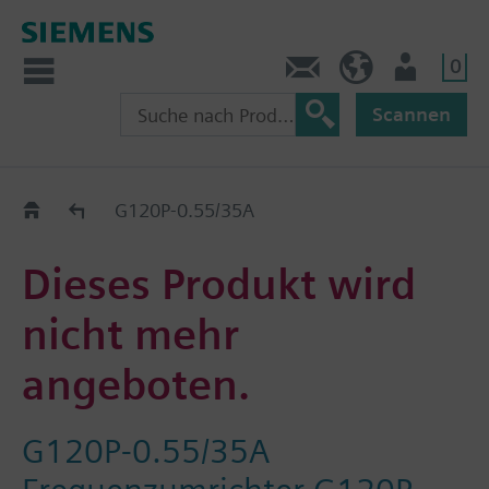
0
Kontakt
CH (de)
Nutzer
Scannen
Old2New
G120P-0.55/35A
Dieses Produkt wird
nicht mehr
angeboten.
G120P-0.55/35A