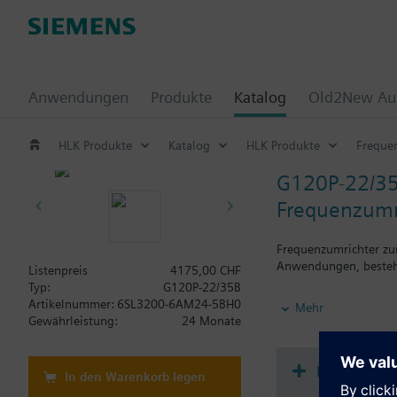
Anwendungen
Produkte
Katalog
Old2New Aus
HLK Produkte
Katalog
HLK Produkte
Freque
G120P-22/3
Frequenzumri
Frequenzumrichter zu
Anwendungen, bestehe
Listenpreis
4175,00 CHF
Typ:
G120P-22/35B
Zusatz Info
Artikelnummer:
6SL3200-6AM24-5BH0
Mehr
Die Einbautiefe erhö
Gewährleistung:
24 Monate
Dokument
In den Warenkorb legen