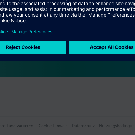
e Daten
wählbares Zubehör
Front Module
ro Land variieren.
Cookie Hinweis
Datenschutz
Nutzungsbedingun