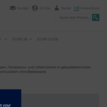
Kontakt
CH (de)
Nutzer
0
Einkaufsliste
..
G120P..5B
G120P-22/35B
mpen-, Kompressor- und Lüftermotoren in gebäudetechnischen
chlussblech ohne Bedienpanel.
 mm.