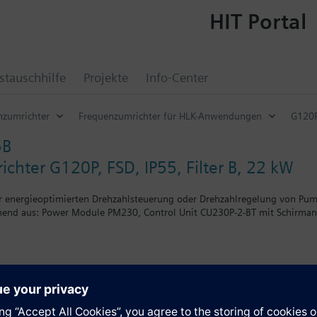
HIT Portal
tauschhilfe
Projekte
Info-Center
nzumrichter
Frequenzumrichter für HLK-Anwendungen
G120P
5B
chter G120P, FSD, IP55, Filter B, 22 kW
r energieoptimierten Drehzahlsteuerung oder Drehzahlregelung von Pu
nd aus: Power Module PM230, Control Unit CU230P-2-BT mit Schirmans
ht sich mit BOP-2 bzw. der Blindabdeckung um 5 mm und mit IOP um 15
e