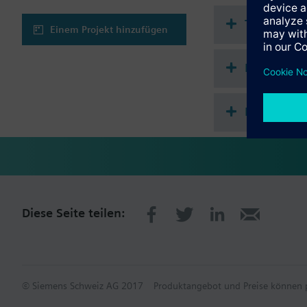
Technisch
Einem Projekt hinzufügen
Mehrfach 
Passende 
Diese Seite teilen:
© Siemens Schweiz AG 2017
Produktangebot und Preise können p