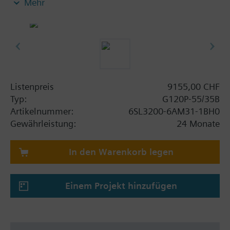
Mehr
Power Module PM230, Control Unit CU230P-2-BT
mit Schirmanschlussblech ohne Bedienpanel.
Zusatz Info
Die Einbautiefe erhöht sich mit BOP-2 bzw. der
Blindabdeckung um 5 mm und mit IOP um 15 mm.
Listenpreis
9155,00 CHF
Typ:
G120P-55/35B
Artikelnummer:
6SL3200-6AM31-1BH0
Gewährleistung:
24 Monate
In den Warenkorb legen
Einem Projekt hinzufügen