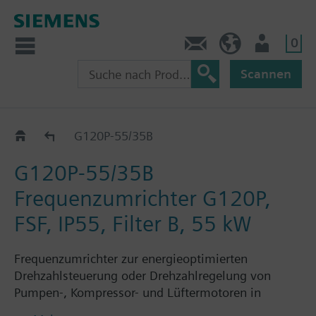
0
Kontakt
CH (de)
Nutzer
Scannen
G120P..5B
G120P-55/35B
G120P-55/35B
Frequenzumrichter G120P,
FSF, IP55, Filter B, 55 kW
Frequenzumrichter zur energieoptimierten
Drehzahlsteuerung oder Drehzahlregelung von
Pumpen-, Kompressor- und Lüftermotoren in
gebäudetechnischen Anwendungen, bestehend aus: