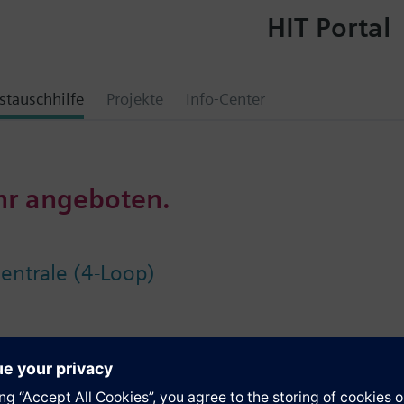
HIT Portal
tauschhilfe
Projekte
Info-Center
hr angeboten.
entrale (4-Loop)
, erweiterbar auf 8) ist eine kompakte Brandmeldezentrale mit integrier
504 Adressen. Die Zentrale kann selbstständig oder in einem Netzwerk b
Konfigurationstool (SintesoWorks) zu einem System mit grosser Flexibil
den zu einem einzigen Cluster (FCnet/SAFEDLINK-Netzwerk) oder bis zu