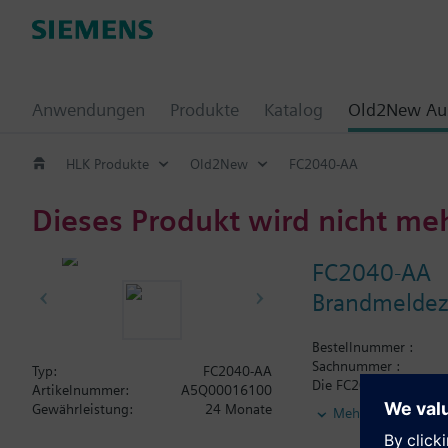
Anwendungen
Produkte
Katalog
Old2New Aus
HLK Produkte
Old2New
FC2040-AA
Dieses Produkt wird nicht me
FC2040-AA
Brandmeldez
Bestellnummer :
Sachnummer :
Typ:
FC2040-AA
Die FC2040-AA (4-Loop
Artikelnummer:
A5Q00016100
kann für bis zu max. 
Gewährleistung:
24 Monate
Mehr
benutzerfreundlichen 
können verbunden wer