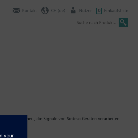
Kontakt
CH (de)
Nutzer
0
Einkaufsliste
ter Bedieneinheit, die Signale von Sinteso Geräten verarbeiten
etrieben werden. Die Zentrale kann mit einem
ität programmiert werden. Bis zu 32 Zentralen und Terminals
 16 Stationen, wenn der Cluster an einem Gefahrenmana-