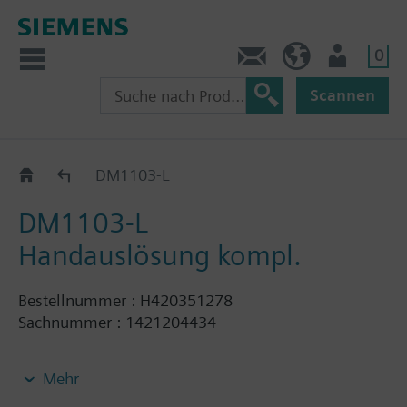
0
Kontakt
CH (de)
Nutzer
Scannen
Zubehör
DM1103-L
DM1103-L
Handauslösung kompl.
Bestellnummer : H420351278
Sachnummer : 1421204434
Handauslösung DM1103-L zur manuellen
Mehr
Sofortauslösung eines Gaslöschsystems. Für Innen-