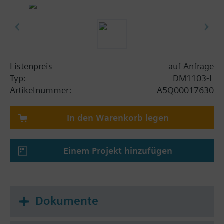
und Aussenanwendung.
Für Aufputzzuleitungen zum DM1103-L gibt es
oben und unten Öffnungen mit Verschlusszapfen
für Kabelverschraubungen oder Würgenippel M20
(beiliegend 2 Würgenippel 2-Loch).
Indirekte Löschauslösung durch Einschlagen der
Listenpreis
auf Anfrage
Glasscheibe und Drücken des Knopfes. Zum
Typ:
DM1103-L
Auswechseln der Glasscheibe die Meldertüre mit
Artikelnummer:
A5Q00017630
dem Schlüssel öffnen, vor dem Schliessen der Türe
den Knopf rückstellen.
In den Warenkorb legen
Einem Projekt hinzufügen
Dokumente