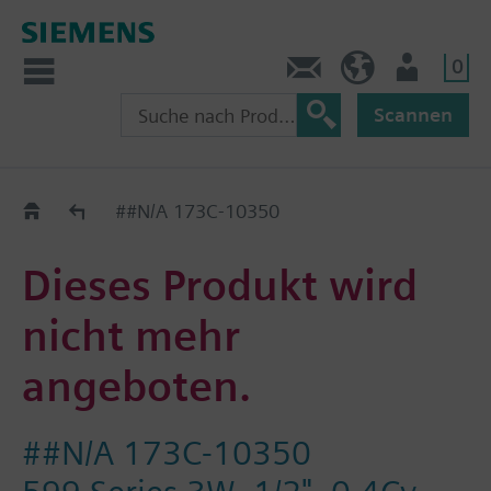
0
Kontakt
CH (de)
Nutzer
Scannen
Old2New
##N/A 173C-10350
Dieses Produkt wird
nicht mehr
angeboten.
##N/A 173C-10350