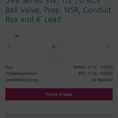
599 Series 3W, 1/2", 0.4Cv
Ball Valve, Prop, NSR, Conduit
Box and 6' Lead
Typ:
##N/A 173C-10350
Artikelnummer:
BPZ:173C-10350
Gewährleistung:
24 Monate
Finde Ersatz