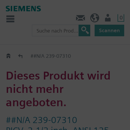
0
Kontakt
CH (de)
Nutzer
Scannen
Old2New
##N/A 239-07310
Dieses Produkt wird
nicht mehr
angeboten.
##N/A 239-07310