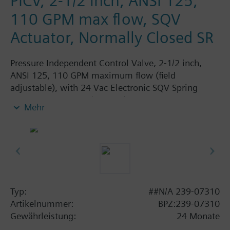
PICV, 2-1/2 inch, ANSI 125,
110 GPM max flow, SQV
Actuator, Normally Closed SR
Pressure Independent Control Valve, 2-1/2 inch,
ANSI 125, 110 GPM maximum flow (field
adjustable), with 24 Vac Electronic SQV Spring
Return Actuator, 3P (floating), 0-10V or 4-20mA,
Mehr
Fail Closed
Typ:
##N/A 239-07310
Artikelnummer:
BPZ:239-07310
Gewährleistung:
24 Monate