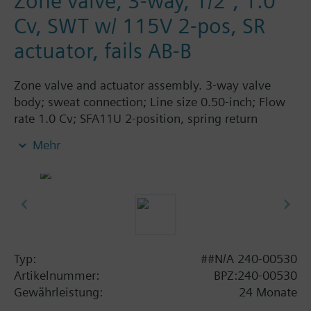
Zone valve, 3-way, 1/2", 1.0
Cv, SWT w/ 115V 2-pos, SR
actuator, fails AB-B
Zone valve and actuator assembly. 3-way valve
body; sweat connection; Line size 0.50-inch; Flow
rate 1.0 Cv; SFA11U 2-position, spring return
actuator; 115 Vac; fails AB-B.
Mehr
Typ:
##N/A 240-00530
Artikelnummer:
BPZ:240-00530
Gewährleistung:
24 Monate