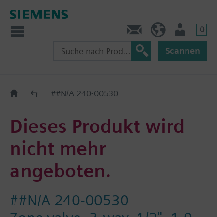
0
Kontakt
CH (de)
Nutzer
Scannen
Old2New
##N/A 240-00530
Dieses Produkt wird
nicht mehr
angeboten.
##N/A 240-00530