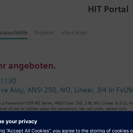
HIT Portal
tauschhilfe
Projekte
Info-Center
hr angeboten.
01130
lve Assy, ANSI 250, NO, Linear, 3/4 In FxUM
s a Powermite 599 MZ Series, ANSI Class 250, 2-W, NO, Linear, 6.3 Cv, F
trol of hot or chilled water for convectors, fan coil units, reheat coils
e