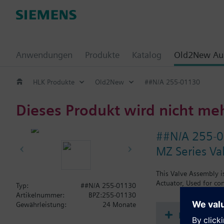
Anwendungen
Produkte
Katalog
Old2New Aus
HLK Produkte
Old2New
##N/A 255-01130
Dieses Produkt wird nicht me
##N/A 255-
MZ Series Va
This Valve Assembly i
Actuator, Used for con
Typ:
##N/A 255-01130
Artikelnummer:
BPZ:255-01130
Gewährleistung:
24 Monate
Dokument