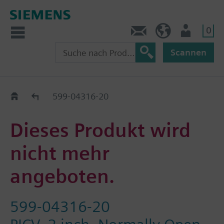
0
Kontakt
CH (de)
Nutzer
Scannen
Old2New
599-04316-20
Dieses Produkt wird
nicht mehr
angeboten.
599-04316-20