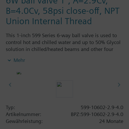
6W ball valve 1", A=2.9Cv,
B=4.0Cv, 58psi close-off, NPT
Union Internal Thread
This 1-inch 599 Series 6-way ball valve is used to
control hot and chilled water and up to 50% Glycol
solution in chilled/heated beams and other four
pipe systems using a single valve and actuator.
Mehr
Source A = 2.9 Cv and Source B = 4.0 Cv, linear flow
characteristic and chrome-plated brass ball and
stainless steel stem and Cv washers. There is a
handle for manual operation of the valve in the
event of power failure.
Typ:
599-10602-2.9-4.0
Artikelnummer:
BPZ:599-10602-2.9-4.0
Gewährleistung:
24 Monate