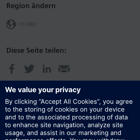
Region ändern
CH (de)
Diese Seite teilen:
© Siemens Schweiz AG 2017