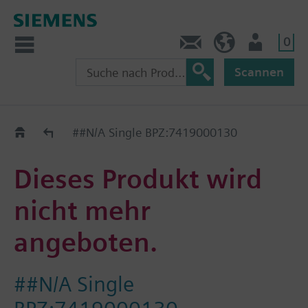
0
Kontakt
CH (de)
Nutzer
Scannen
Old2New
##N/A Single BPZ:7419000130
Dieses Produkt wird
nicht mehr
angeboten.
##N/A Single