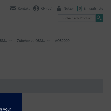
Kontakt
CH (de)
Nutzer
0
Einkaufsliste
QBM..
Zubehör zu QBM..
AQB2000