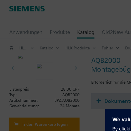
Anwendungen
Produkte
Katalog
Old2New Aus
HLK Produkte
Katalog
HLK Produkte
Fühler
Dru
AQB2000
Montagebügel
Erforderlich für die M
Listenpreis
28,30 CHF
Typ:
AQB2000
Dokument
Artikelnummer:
BPZ:AQB2000
Gewährleistung:
24 Monate
In den Warenkorb legen