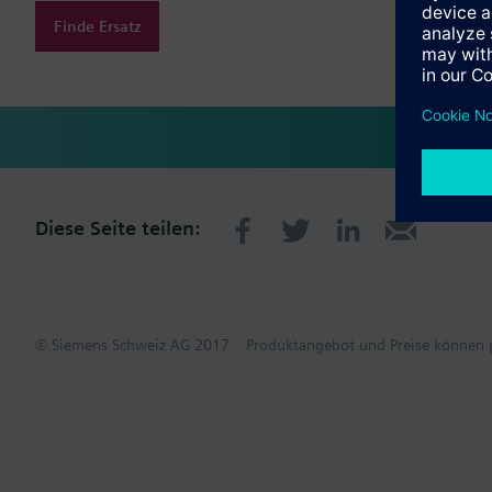
Finde Ersatz
Diese Seite teilen:
© Siemens Schweiz AG 2017
Produktangebot und Preise können p