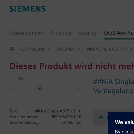
Anwendungen
Produkte
Katalog
Old2New Aus
HLK Produkte
Old2New
##N/A Single ASK79.3/10
Dieses Produkt wird nicht me
##N/A Singl
Verriegelun
Typ:
##N/A Single ASK79.3/10
Dokument
Artikelnummer:
BPZ:ASK79.3/10
Gewährleistung:
24 Monate