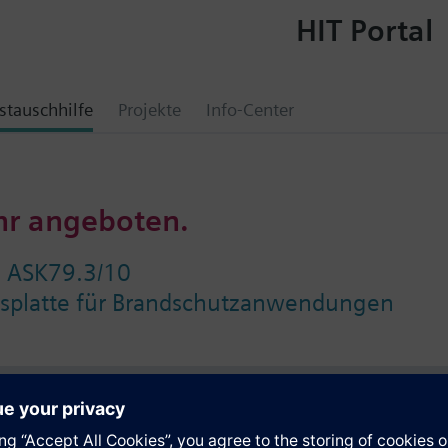
HIT Portal
tauschhilfe
Projekte
Info-Center
hr angeboten.
e ASK79.3/10
gsplatte für Brandschutzanwendungen
e