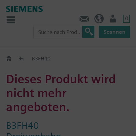
0
Kontakt
CH (de)
Nutzer
Scannen
Old2New
B3FH40
Dieses Produkt wird
nicht mehr
angeboten.
B3FH40