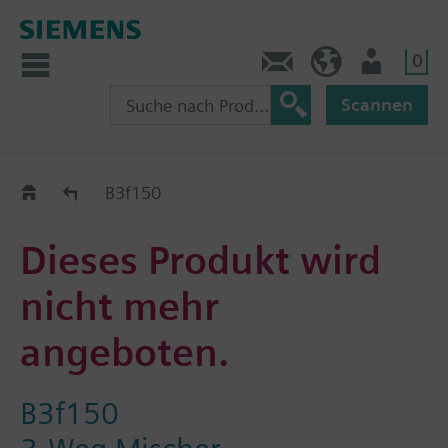
0
Kontakt
CH (de)
Nutzer
Scannen
Old2New
B3f150
Dieses Produkt wird
nicht mehr
angeboten.
B3f150