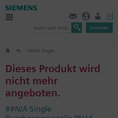
0
Kontakt
CH (de)
Nutzer
Scannen
Old2New
##N/A Single
Dieses Produkt wird
nicht mehr
angeboten.
##N/A Single