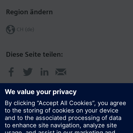
Region ändern
CH (de)
Diese Seite teilen:
© Siemens Schweiz AG 2017