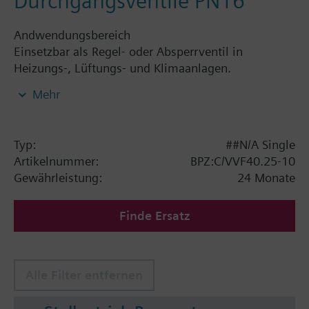
Durchgangsventile PN16
Andwendungsbereich
Einsetzbar als Regel- oder Absperrventil in
Heizungs-, Lüftungs- und Klimaanlagen.
Mehr
Zusatz Info
Stösselheizung ASZ6.5 erforderlich für Medien < 0
°C.
Typ:
##N/A Single
Artikelnummer:
BPZ:C/VVF40.25-10
Gewährleistung:
24 Monate
Finde Ersatz
Alle Filter entfernen