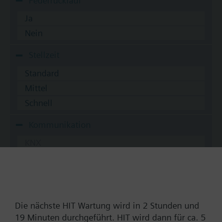
Federrücklauf
Ja
Nein
Stellzeit
Standard
Mittel
Schnell
Kommunikation
KNX
BACnet/IP
Modbus RTU
Nein
Die nächste HIT Wartung wird in 2 Stunden und
19 Minuten durchgeführt. HIT wird dann für ca. 5