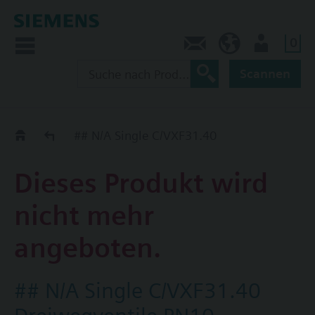
0
Kontakt
CH (de)
Nutzer
Scannen
Old2New
## N/A Single C/VXF31.40
Dieses Produkt wird
nicht mehr
angeboten.
## N/A Single C/VXF31.40