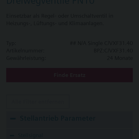
Dreiwegventile PN10
Einsetzbar als Regel- oder Umschaltventil in
Heizungs-, Lüftungs- und Klimaanlagen.
Typ:
## N/A Single C/VXF31.40
Artikelnummer:
BPZ:C/VXF31.40
Gewährleistung:
24 Monate
Finde Ersatz
Alle Filter entfernen
Stellantrieb Parameter
Stellsignal