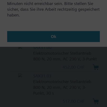
Dokumente
Minuten nicht erreichbar sein. Bitte stellen Sie
sicher, dass Sie ihre Arbeit rechtzeitig gespeichert
haben.
Technische Daten
Passende Stellantriebe
Ok
SAX31.00
Elektromotorischer Stellantrieb
800 N, 20 mm, AC 230 V, 3-Punkt
452,00 CHF
SAX31.03
Elektromotorischer Stellantrieb
800 N, 20 mm, AC 230 V, 3-
Punkt, 30 s
517,00 CHF