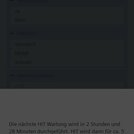
Federrücklauf
Ja
Nein
Stellzeit
Standard
Mittel
Schnell
Kommunikation
KNX
BACnet/IP
Modbus RTU
Nein
Die nächste HIT Wartung wird in 2 Stunden und
28 Minuten durchgeführt. HIT wird dann für ca. 5