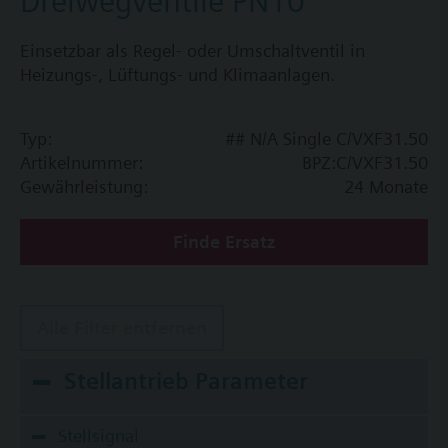
Dreiwegventile PN10
Einsetzbar als Regel- oder Umschaltventil in
Heizungs-, Lüftungs- und Klimaanlagen.
Typ:
## N/A Single C/VXF31.50
Artikelnummer:
BPZ:C/VXF31.50
Gewährleistung:
24 Monate
Finde Ersatz
Alle Filter entfernen
Stellantrieb Parameter
Stellsignal