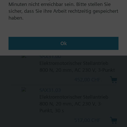
Dokumente
Minuten nicht erreichbar sein. Bitte stellen Sie
sicher, dass Sie ihre Arbeit rechtzeitig gespeichert
haben.
Technische Daten
Passende Stellantriebe
Ok
SAX31.00
Elektromotorischer Stellantrieb
800 N, 20 mm, AC 230 V, 3-Punkt
452,00 CHF
SAX31.03
Elektromotorischer Stellantrieb
800 N, 20 mm, AC 230 V, 3-
Punkt, 30 s
517,00 CHF