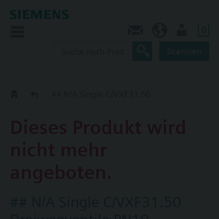
0
Kontakt
CH (de)
Nutzer
Scannen
Old2New
## N/A Single C/VXF31.50
Dieses Produkt wird
nicht mehr
angeboten.
## N/A Single C/VXF31.50