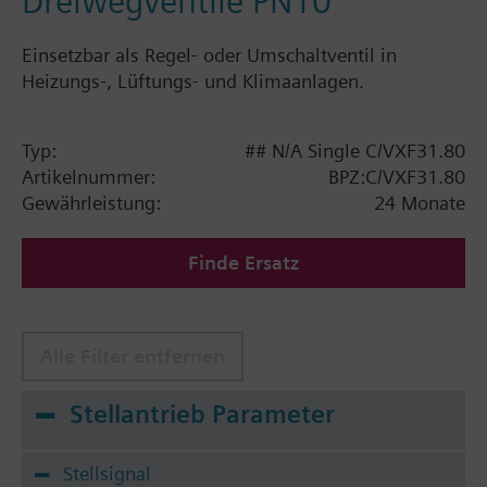
Dreiwegventile PN10
Einsetzbar als Regel- oder Umschaltventil in
Heizungs-, Lüftungs- und Klimaanlagen.
Typ:
## N/A Single C/VXF31.80
Artikelnummer:
BPZ:C/VXF31.80
Gewährleistung:
24 Monate
Finde Ersatz
Alle Filter entfernen
Stellantrieb Parameter
Stellsignal