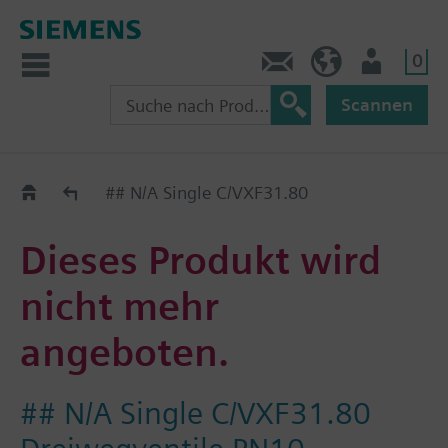
0
Kontakt
CH (de)
Nutzer
Scannen
Old2New
## N/A Single C/VXF31.80
Dieses Produkt wird
nicht mehr
angeboten.
## N/A Single C/VXF31.80