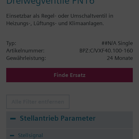
Dreiwegventile PN16
Einsetzbar als Regel- oder Umschaltventil in
Heizungs-, Lüftungs- und Klimaanlagen.
Typ:
##N/A Single
Artikelnummer:
BPZ:C/VXF40.100-160
Gewährleistung:
24 Monate
Finde Ersatz
Alle Filter entfernen
Stellantrieb Parameter
Stellsignal