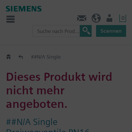
0
Kontakt
CH (de)
Nutzer
Scannen
Old2New
##N/A Single
Dieses Produkt wird
nicht mehr
angeboten.
##N/A Single