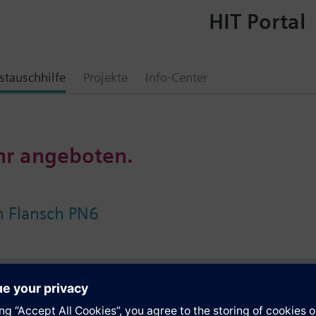
HIT Portal
tauschhilfe
Projekte
Info-Center
hr angeboten.
 Flansch PN6
e