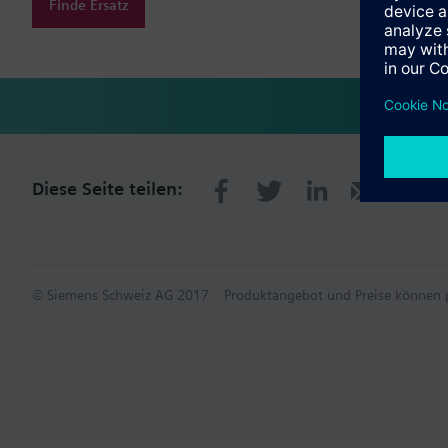
Finde Ersatz
Diese Seite teilen:
© Siemens Schweiz AG 2017
Produktangebot und Preise können p