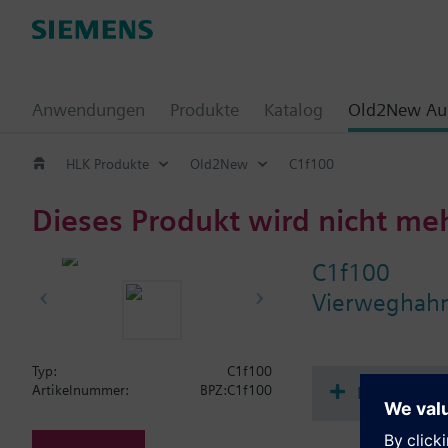
Anwendungen
Produkte
Katalog
Old2New Aus
HLK Produkte
Old2New
C1f100
Dieses Produkt wird nicht me
C1f100
Vierweghahn
Typ:
C1f100
Dokument
Artikelnummer:
BPZ:C1f100