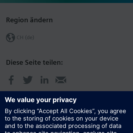
Region ändern
CH (de)
Diese Seite teilen: