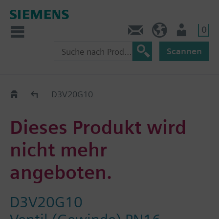
0
Kontakt
CH (de)
Nutzer
Scannen
Old2New
D3V20G10
Dieses Produkt wird
nicht mehr
angeboten.
D3V20G10