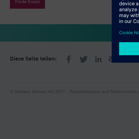
Finde Ersatz
Diese Seite teilen:
© Siemens Schweiz AG 2017
Produktangebot und Preise können p