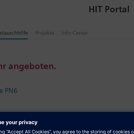
HIT Portal
tauschhilfe
Projekte
Info-Center
hr angeboten.
pe PN6
e