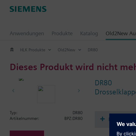
Anwendungen
Produkte
Katalog
Old2New Aus
HLK Produkte
Old2New
DR80
Dieses Produkt wird nicht me
DR80
Drosselklap
Typ:
DR80
Dokument
Artikelnummer:
BPZ:DR80