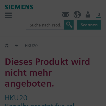
0
Kontakt
CH (de)
Nutzer
Scannen
Old2New
HKU20
Dieses Produkt wird
nicht mehr
angeboten.
HKU20