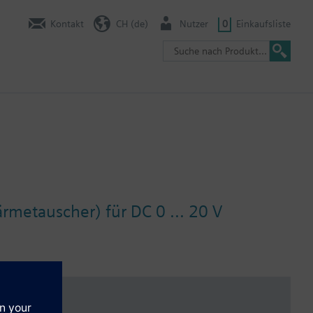
Kontakt
CH (de)
Nutzer
0
Einkaufsliste
rmetauscher) für DC 0 ... 20 V