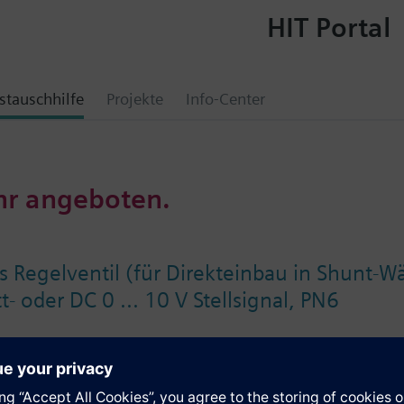
HIT Portal
tauschhilfe
Projekte
Info-Center
hr angeboten.
 Regelventil (für Direkteinbau in Shunt-Wä
- oder DC 0 ... 10 V Stellsignal, PN6
e