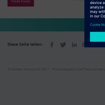
Finde Ersatz
Diese Seite teilen:
© Siemens Schweiz AG 2017
Produktangebot und Preise können p