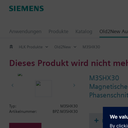
Anwendungen
Produkte
Katalog
Old2New Aus
HLK Produkte
Old2New
M3SHX30
Dieses Produkt wird nicht me
M3SHX30
Magnetisches
Phasenschnitt
Typ:
M3SHX30
Artikelnummer:
BPZ:M3SHX30
Dokument