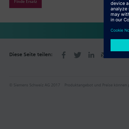
Finde Ersatz
Diese Seite teilen:
© Siemens Schweiz AG 2017
Produktangebot und Preise können p