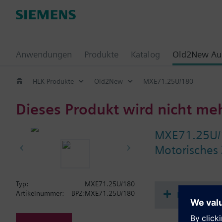
Anwendungen
Produkte
Katalog
Old2New Aus
HLK Produkte
Old2New
MXE71.25U/180
Dieses Produkt wird nicht me
MXE71.25U/
Motorisches 
Typ:
MXE71.25U/180
Dokument
Artikelnummer:
BPZ:MXE71.25U/180