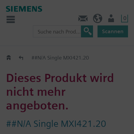
0
Kontakt
CH (de)
Nutzer
Scannen
Old2New
##N/A Single MXI421.20
Dieses Produkt wird
nicht mehr
angeboten.
##N/A Single MXI421.20