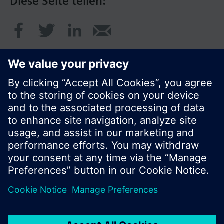
Diese Seite teilen:
© Siemens Schweiz AG 2017
Produktangebot und Preise können pro Land
variieren.
Cookie Hinweis
Datenschutz
Nutzungsbedingungen