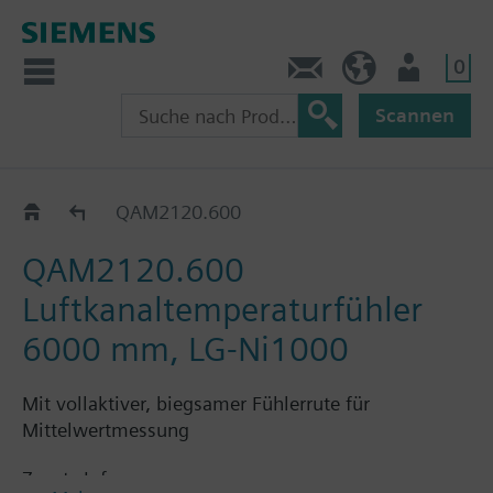
0
Kontakt
CH (de)
Nutzer
Scannen
QAM21..
QAM2120.600
QAM2120.600
Luftkanaltemperaturfühler
6000 mm, LG-Ni1000
Mit vollaktiver, biegsamer Fühlerrute für
Mittelwertmessung
Zusatz Info