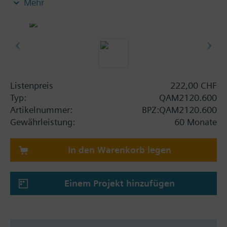
Mehr
Bemerkung zur Befestigungsart:
Montageflansch ist im Lieferumfang enthalten.
Listenpreis
222,00 CHF
Typ:
QAM2120.600
Artikelnummer:
BPZ:QAM2120.600
Gewährleistung:
60 Monate
In den Warenkorb legen
Einem Projekt hinzufügen