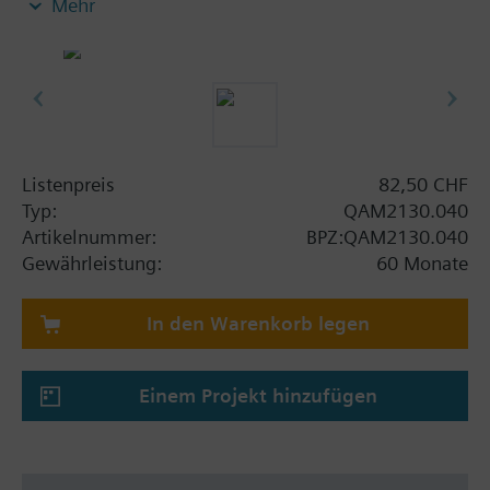
Mehr
Bemerkung zur Befestigungsart:
Montageflansch ist im Lieferumfang enthalten.
Listenpreis
82,50 CHF
Typ:
QAM2130.040
Artikelnummer:
BPZ:QAM2130.040
Gewährleistung:
60 Monate
In den Warenkorb legen
Einem Projekt hinzufügen