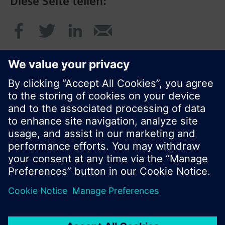
Diese Seite teilen:
© Siemens Schweiz AG 2017
Produktangebot und Preise können pro Land
variieren.
Cookie Hinweis
Datenschutz
Nutzungsbedingungen