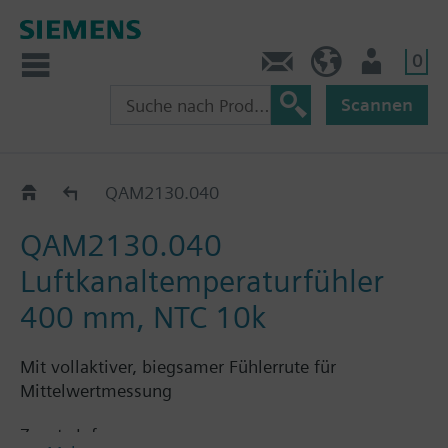
0
Kontakt
CH (de)
Nutzer
Scannen
QAM21..
QAM2130.040
QAM2130.040
Luftkanaltemperaturfühler
400 mm, NTC 10k
Mit vollaktiver, biegsamer Fühlerrute für
Mittelwertmessung
Zusatz Info