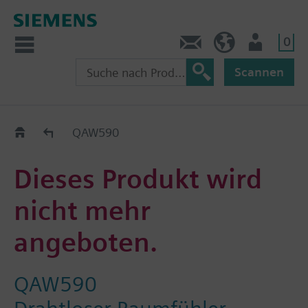
0
Kontakt
CH (de)
Nutzer
Scannen
Old2New
QAW590
Dieses Produkt wird
nicht mehr
angeboten.
QAW590