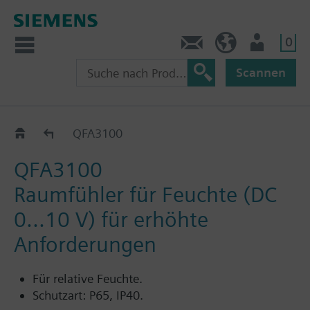
0
Kontakt
CH (de)
Nutzer
Scannen
QFA31..
QFA3100
QFA3100
Raumfühler für Feuchte (DC
0...10 V) für erhöhte
Anforderungen
Für relative Feuchte.
Schutzart: P65, IP40.