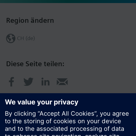
Region ändern
CH (de)
Diese Seite teilen: