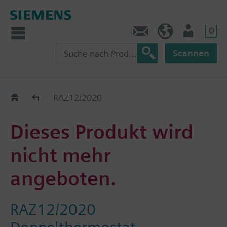
0
Kontakt
CH (de)
Nutzer
Scannen
Old2New
RAZ12/2020
Dieses Produkt wird
nicht mehr
angeboten.
RAZ12/2020