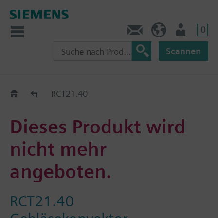
0
Kontakt
CH (de)
Nutzer
Scannen
Old2New
RCT21.40
Dieses Produkt wird
nicht mehr
angeboten.
RCT21.40