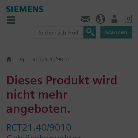
0
Kontakt
CH (de)
Nutzer
Scannen
Old2New
RCT21.40/9010
Dieses Produkt wird
nicht mehr
angeboten.
RCT21.40/9010