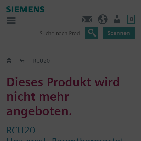
0
Kontakt
CH (de)
Nutzer
Scannen
Old2New
RCU20
Dieses Produkt wird
nicht mehr
angeboten.
RCU20