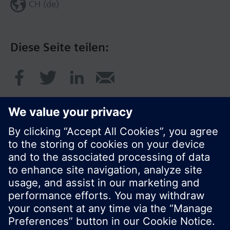
CH (de)
Diese Seite teilen:
© Siemens Schweiz AG 2017
Produktangebot und Preise können pro Land
variieren.