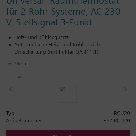
Universal- Raumthermostat
für 2-Rohr-Systeme, AC 230
V, Stellsignal 3-Punkt
Heiz- und Kühlsequenz
Automatische Heiz- und Kühlbetrieb-
Umschaltung (mit Fühler QAH11.1)
Festes P-band (4 K Heizen, 2 K Kühlen)
Mehr
3-Punkt-Stellsignalausgang
Typ:
RCU20
Artikelnummer:
BPZ:RCU20