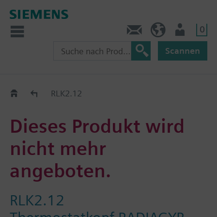
0
Kontakt
CH (de)
Nutzer
Scannen
Old2New
RLK2.12
Dieses Produkt wird
nicht mehr
angeboten.
RLK2.12