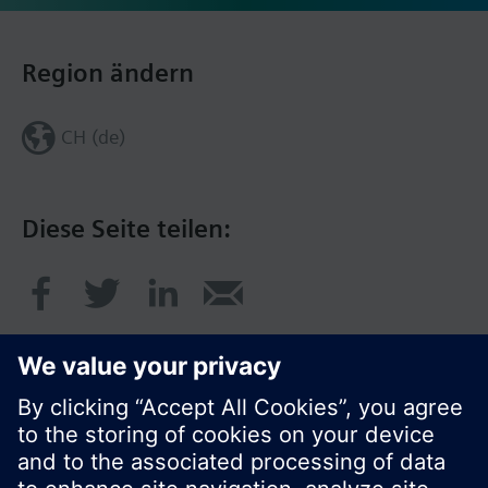
Region ändern
CH (de)
Diese Seite teilen: