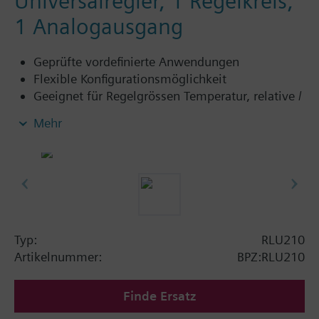
Universalregler, 1 Regelkreis,
1 Analogausgang
Geprüfte vordefinierte Anwendungen
Flexible Konfigurationsmöglichkeit
Geeignet für Regelgrössen Temperatur, relative /
absolute Feuchte, Druck / Druckdifferenz,
Mehr
Luftvolumenstrom, Luftqualität etc.
Unabhängige Sequenzregler mit P, PI oder PID
Verhalten
Integrierte Bedienung
Kein Inbetriebnahmetool notwendig (optional)
Typ:
RLU210
Artikelnummer:
BPZ:RLU210
Finde Ersatz