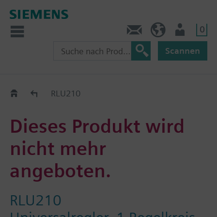
0
Kontakt
CH (de)
Nutzer
Scannen
Old2New
RLU210
Dieses Produkt wird
nicht mehr
angeboten.
RLU210