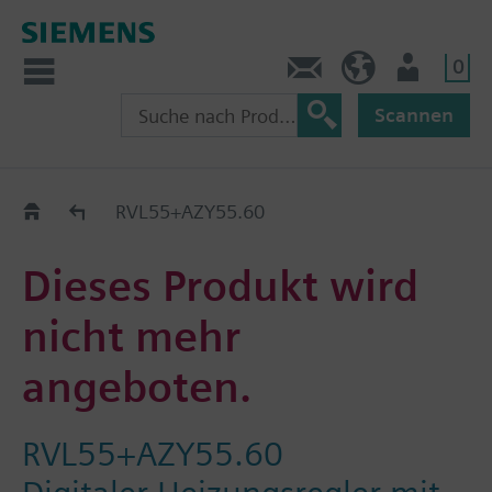
0
Kontakt
CH (de)
Nutzer
Scannen
Old2New
RVL55+AZY55.60
Dieses Produkt wird
nicht mehr
angeboten.
RVL55+AZY55.60