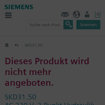
0
Kontakt
CH (de)
Nutzer
Scannen
Old2New
SKD31.50
Dieses Produkt wird
nicht mehr
angeboten.
SKD31.50