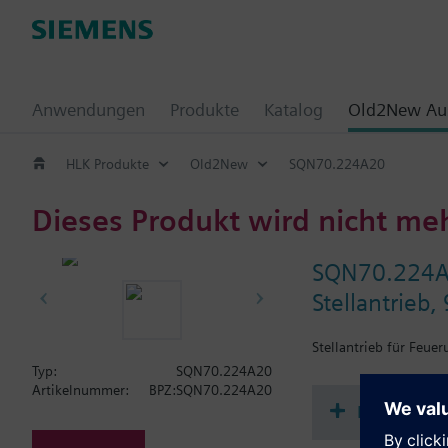
Anwendungen
Produkte
Katalog
Old2New Aus
HLK Produkte
Old2New
SQN70.224A20
Dieses Produkt wird nicht me
SQN70.224
Stellantrieb
Stellantrieb für Feu
Typ:
SQN70.224A20
Artikelnummer:
BPZ:SQN70.224A20
Dokument