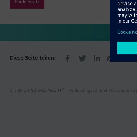
Finde Ersatz
Diese Seite teilen:
© Siemens Schweiz AG 2017
Produktangebot und Preise können p