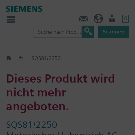
0
Kontakt
CH (de)
Nutzer
Scannen
Old2New
SQS81/2250
Dieses Produkt wird
nicht mehr
angeboten.
SQS81/2250