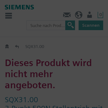
0
Kontakt
CH (de)
Nutzer
Scannen
Old2New
SQX31.00
Dieses Produkt wird
nicht mehr
angeboten.
SQX31.00