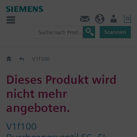
0
Kontakt
CH (de)
Nutzer
Scannen
Old2New
V1f100
Dieses Produkt wird
nicht mehr
angeboten.
V1f100