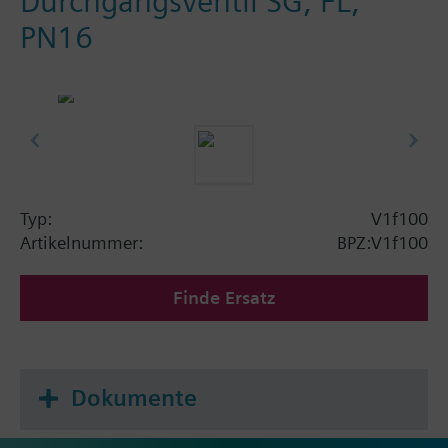
Durchgangsventil SG, FL,
PN16
Typ:
V1f100
Artikelnummer:
BPZ:V1f100
Finde Ersatz
Dokumente